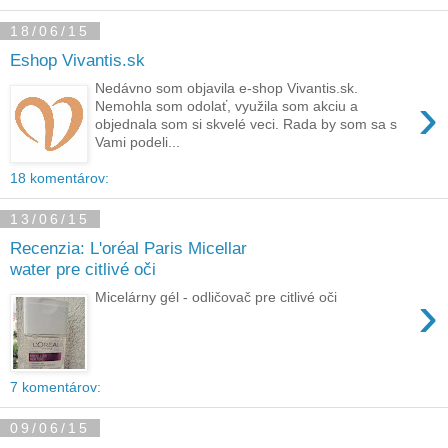
18/06/15
Eshop Vivantis.sk
Nedávno som objavila e-shop Vivantis.sk.
›
Nemohla som odolať, využila som akciu a
objednala som si skvelé veci. Rada by som sa s
Vami podeli...
18 komentárov:
13/06/15
Recenzia: L'oréal Paris Micellar
water pre citlivé oči
›
Micelárny gél - odličovač pre citlivé oči
7 komentárov:
09/06/15