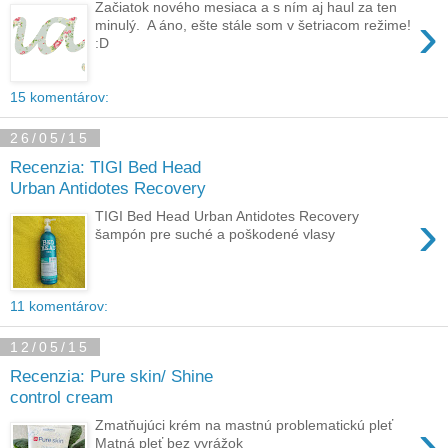
Začiatok nového mesiaca a s ním aj haul za ten
›
minulý. A áno, ešte stále som v šetriacom režime!
:D
15 komentárov:
26/05/15
Recenzia: TIGI Bed Head
Urban Antidotes Recovery
›
TIGI Bed Head Urban Antidotes Recovery
šampón pre suché a poškodené vlasy
11 komentárov:
12/05/15
Recenzia: Pure skin/ Shine
control cream
›
Zmatňujúci krém na mastnú problematickú pleť
Matná pleť bez vyrážok