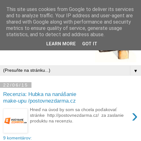
This site uses cookies from Google to deliver its services
and to analyze traffic. Your IP address and user-agent are
shared with Google along with performance and security
metrics to ensure quality of service, generate usage
statistics, and to detect and address abuse.
LEARN MORE
GOT IT
▼
22/06/15
Recenzia: Hubka na nanášanie
make-upu /postovnezdarma.cz
›
Hneď na úvod by som sa chcela poďakovať
stránke http://postovnezdarma.cz/ za zaslanie
produktu na recenziu.
9 komentárov: