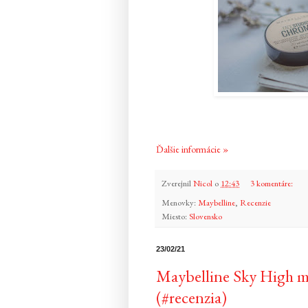
Ďalšie informácie »
Zverejnil
Nicol
o
12:43
3 komentáre:
Menovky:
Maybelline
,
Recenzie
Miesto:
Slovensko
23/02/21
Maybelline Sky High ma
(#recenzia)