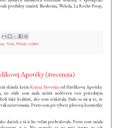
ala produkty značiek Bioderma, Weleda, La Roche-Posay,
say
,
Vichy
,
Weleda
,
wishlist
líkovej Apotéky (#recenzia)
rát skúsila krém
Krásna Slovenka
od Havlíkovej Apotéky.
i, no stále som mala určitú nedôveru voči prírodným
i také kvalitné, ako som očakávala. Stalo sa mi aj to, že
bovali začervenanie. Preto som pri výbere pleťovej kozmetiky
o darček a tá si ho veľmi pochvaľovala. Preto som začala
aobstarám aj ja. No usmialo sa na mňa šťastie na ich