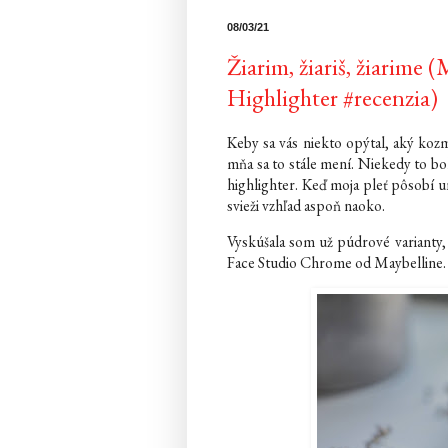
08/03/21
Žiarim, žiariš, žiarime
Highlighter #recenzia)
Keby sa vás niekto opýtal, aký koz
mňa sa to stále mení. Niekedy to bol
highlighter. Keď moja pleť pôsobí u
svieži vzhľad aspoň naoko.
Vyskúšala som už púdrové varianty, 
Face Studio Chrome od Maybelline