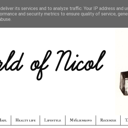
eliver its services and to analyze traffic. Your IP address and 
ormance and security metrics to ensure quality of service, gen
abuse.
Haul
Healty life
Lifestyle
Myšlienkovo
Recenzie
T