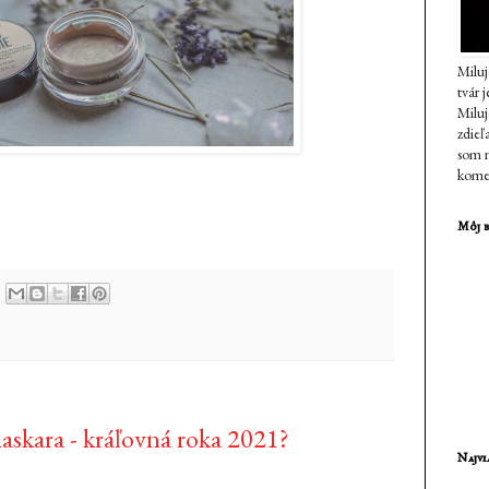
Miluj
tvár 
Milu
zdieľ
som n
komen
Môj b
skara - kráľovná roka 2021?
Najvi