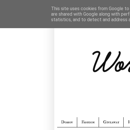
This site uses cookies from Google to d
are shared with Google along with perf
statistics, and to detect and address 
Domov
Fashion
Giveaway