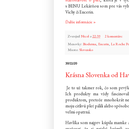
s BENU Lekárňou som pre vás vybr
Vichy či Eucerin.
Ďalšie informácie »
Zverejnil
Nicol
o
22:39
2 komentáre:
Menovky:
Bioderma
,
Eucerin
,
La Roche Po
Miesto:
Slovensko
30/11/20
Krásna Slovenka od Hav
Je to už takmer rok, čo som prvýk
Ich produkty ma vždy fascinoval
produktom, pretože mnohokrát nebol
moju citlivú pleť pálili alebo spôso
veľmi opatrná.
Havlíka som najprv kúpila mamke ak
uvažovať, že si nejaký krémik z