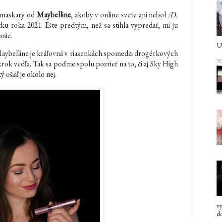
maskary od
Maybelline
, akoby v online svete ani nebol
:D.
čiatku roka 2021. Ešte predtým, než sa stihla vypredať, mi ju
anie.
U 
ybelline je kráľovná v riasenkách spomedzi drogérkových
 krok vedľa. Tak sa poďme spolu pozrieť na to, či aj Sky High
ý ošiaľ je okolo nej.
vy
do