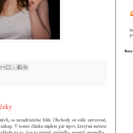
ht
pr
Bolo 
rčeky
ných, sa nezadržateľne blíži. Obchody sú stále zatvorené,
e nákup. V tomto článku nájdete pár tipov, ktorými môžete
hľadu na to, či je to priateľ, priateľka, manžel, manželka...