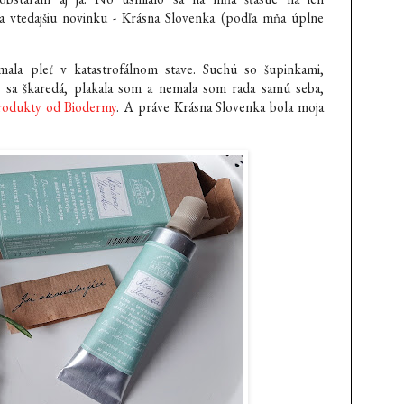
 vtedajšiu novinku - Krásna Slovenka (podľa mňa úplne
ala pleť v katastrofálnom stave. Suchú so šupinkami,
om sa škaredá, plakala som a nemala som rada samú seba,
rodukty od Biodermy
. A práve Krásna Slovenka bola moja