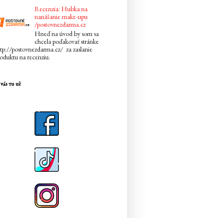
Recenzia: Hubka na
nanášanie make-upu
/postovnezdarma.cz
Hneď na úvod by som sa
chcela poďakovať stránke
tp://postovnezdarma.cz/ za zaslanie
oduktu na recenziu.
vás tu už