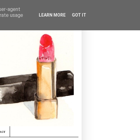
user-agent
erate usage
LEARN MORE
GOT IT
agy