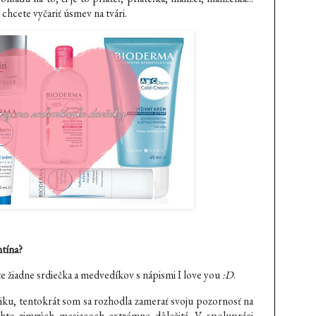
hcete vyčariť úsmev na tvári.
ntína?
 žiadne srdiečka a medvedíkov s nápismi I love you
:D
.
ku, tentokrát som sa rozhodla zamerať svoju pozornosť na
chto zimných mesiacoch extrémne dôležitá. V spolupráci