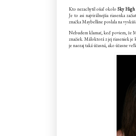
Kto nezachytil ošiaľ okolo
Sky High
Je to asi najvirálnejšia riasenka za
značka Maybelline poslala na vyskúš
Nebudem klamať, keď poviem, že Ma
značiek. Máloktorá z jej riaseniek je
je naozaj taká úžasná, ako úžasne veľk