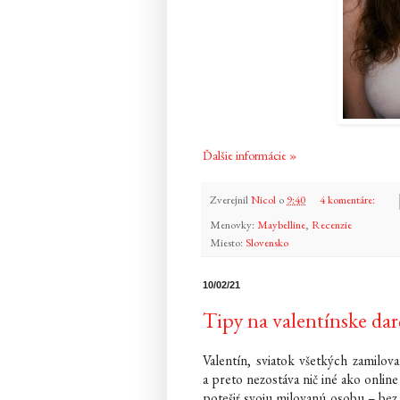
Ďalšie informácie »
Zverejnil
Nicol
o
9:40
4 komentáre:
Menovky:
Maybelline
,
Recenzie
Miesto:
Slovensko
10/02/21
Tipy na valentínske da
Valentín, sviatok všetkých zamilova
a preto nezostáva nič iné ako onlin
potešiť svoju milovanú osobu – bez o