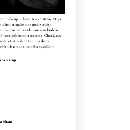
em makeup. Hlavne ten kreatívny. Moja
je plátno a maľovanie útek z reality.
jem kozmetiku a rada vám sem budem
ať moje skúsenosti a recenzie. Chceš, aby
iečo otestovala? Daj mi vedieť v
tároch a rada to za teba vyskúšam.
log sleduje
ac čítate