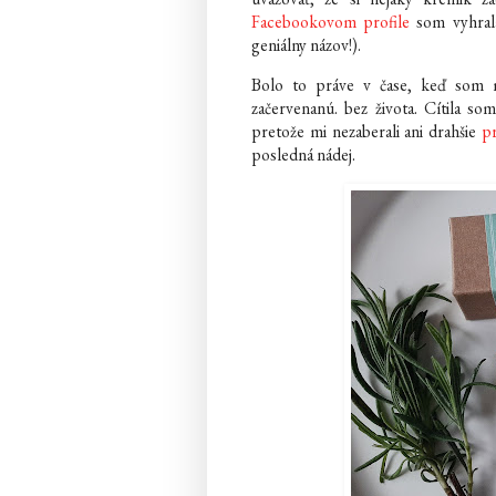
Facebookovom profile
som vyhrala
geniálny názov!).
Bolo to práve v čase, keď som m
začervenanú. bez života. Cítila s
pretože mi nezaberali ani drahšie
p
posledná nádej.