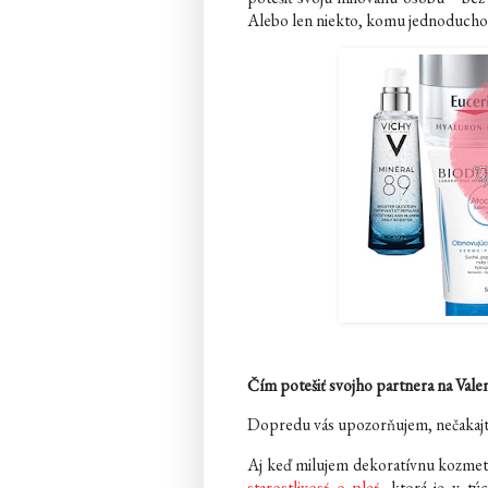
Alebo len niekto, komu jednoducho c
Čím potešiť svojho partnera na Vale
Dopredu vás upozorňujem, nečakajte
Aj keď milujem dekoratívnu kozmeti
starostlivosť o pleť
, ktorá je v tý