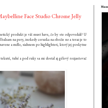
Nicol
 (Maybelline Face Studio Chrome Jelly
metický produkt je váš must have, čo by ste odpovedali? U
 balzam na pery, inokedy ceruzka na obočie no a teraz je to
navene a mdlo, siahnem po highlighteri, ktorý jej poskytne
tekuté, tuhé a pod ruky sa mi dostal aj gélový rozjasňovač
.