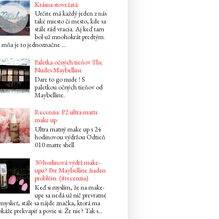
Krásna stovežatá
Určite má každý jeden z nás
také miesto či mesto, kde sa
stále rád vracia. Aj keď tam
bol už mnohokrát predtým.
mňa je to jednoznačne ...
Paletka očných tieňov The
Nudes Maybelline
Dare to go nude ! S
paletkou očných tieňov od
Maybelline.
Recenzia: P2 ultra matte
make up
Ultra matný make up s 24
hodinovou výdržou Odtieň
010 matte shell
30 hodinová výdrž make-
upu? Pre Maybelline žiaden
problém. (#recenzia)
Keď si myslím, že na make-
upe sa nedá už nič prevratné
myslieť, stále sa nájde značka, ktorá ma
káže prekvapiť a povie si: Že nie? Tak s...