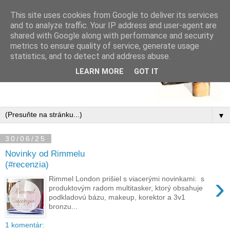
This site uses cookies from Google to deliver its services
and to analyze traffic. Your IP address and user-agent are
shared with Google along with performance and security
metrics to ensure quality of service, generate usage
statistics, and to detect and address abuse.
LEARN MORE
GOT IT
▼
30/06/25
Novinky od Rimmelu
(#recenzia)
›
Rimmel London prišiel s viacerými novinkami: s
produktovým radom multitasker, ktorý obsahuje
podkladovú bázu, makeup, korektor a 3v1
bronzu...
1 komentár: