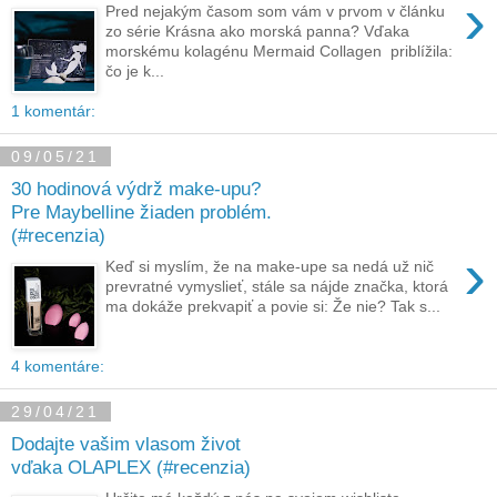
›
Pred nejakým časom som vám v prvom v článku
zo série Krásna ako morská panna? Vďaka
morskému kolagénu Mermaid Collagen priblížila:
čo je k...
1 komentár:
09/05/21
30 hodinová výdrž make-upu?
Pre Maybelline žiaden problém.
(#recenzia)
›
Keď si myslím, že na make-upe sa nedá už nič
prevratné vymyslieť, stále sa nájde značka, ktorá
ma dokáže prekvapiť a povie si: Že nie? Tak s...
4 komentáre:
29/04/21
Dodajte vašim vlasom život
vďaka OLAPLEX (#recenzia)