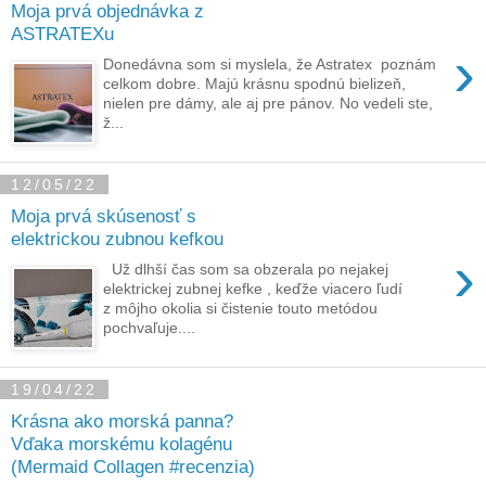
Moja prvá objednávka z
ASTRATEXu
›
Donedávna som si myslela, že Astratex poznám
celkom dobre. Majú krásnu spodnú bielizeň,
nielen pre dámy, ale aj pre pánov. No vedeli ste,
ž...
12/05/22
Moja prvá skúsenosť s
elektrickou zubnou kefkou
›
Už dlhší čas som sa obzerala po nejakej
elektrickej zubnej kefke , keďže viacero ľudí
z môjho okolia si čistenie touto metódou
pochvaľuje....
19/04/22
Krásna ako morská panna?
Vďaka morskému kolagénu
(Mermaid Collagen #recenzia)