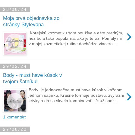
28/08/24
Moja prvá objednávka zo
stránky Stylevana
›
Kórejskú kozmetiku som používala ešte predtým,
než bola taká populárna, ako je teraz. Pomaly mi
v mojej kozmetickej rutine dochádza viacero...
29/02/24
Body - must have kúsok v
tvojom šatníku!
›
Body je jednoznačne must have kúsok v každom
jednom šatníku. Krásne formuje postavu, zvýrazní
krivky a dá sa skvelo kombinovať - či už spor...
1 komentár:
27/08/22