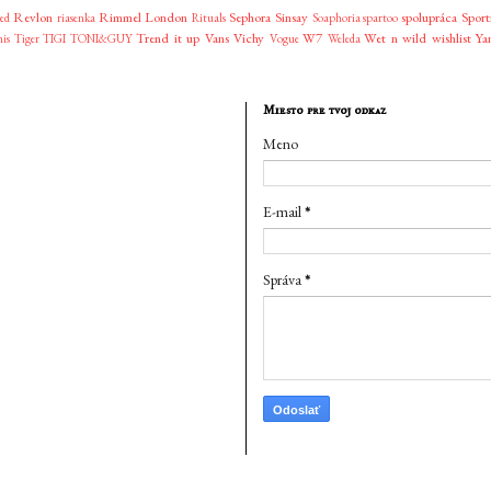
Revlon
Rimmel London
Sephora
Sinsay
spolupráca
Sport
ved
riasenka
Rituals
Soaphoria
spartoo
Trend it up
Vans
Vichy
W7
Wet n wild
wishlist
Ya
nis
Tiger
TIGI
TONI&GUY
Vogue
Weleda
Miesto pre tvoj odkaz
Meno
E-mail
*
Správa
*