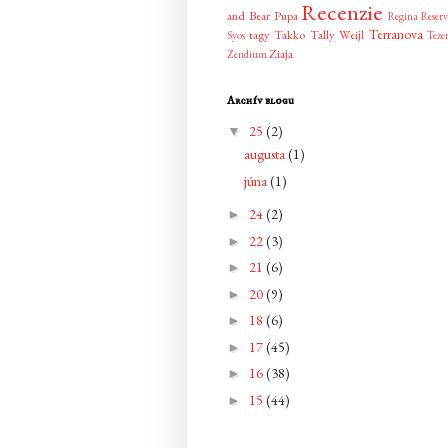
Recenzie
and Bear
Pupa
Regina
Reser
Terranova
tagy
Takko
Tally Weijl
Syos
Teze
Ziaja
Zendium
Archív blogu
25
(2)
▼
augusta
(1)
júna
(1)
24
(2)
►
22
(3)
►
21
(6)
►
20
(9)
►
18
(6)
►
17
(45)
►
16
(38)
►
15
(44)
►