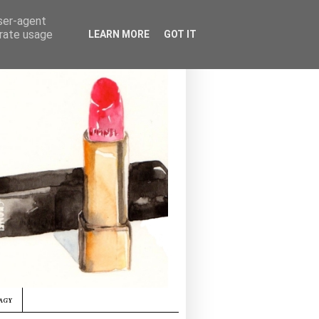
user-agent
erate usage
LEARN MORE
GOT IT
agy