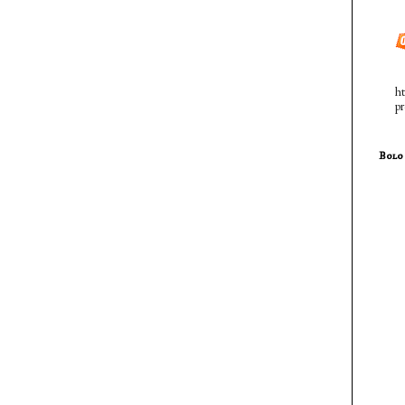
ht
pr
Bolo 