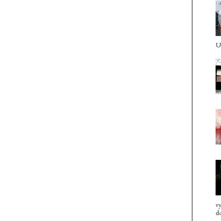
U 
vy
do