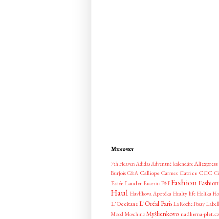
Menovky
Aliexpress
7th Heaven
Adidas
Adventné kalendáre
Calliope
Catrice
CCC
Burjois
C&A
Carmex
Ci
Fashion
Fashion
Estée Lauder
Eucerin
F&F
Haul
Havlíkova Apotéka
Healty life
Holika Ho
L'Oréal Paris
L'Occitane
La Roche Posay
Label
Myšlienkovo
nadherna-plet.c
Mood
Moschino