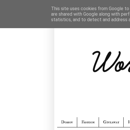
This site uses cookies from Google to d
are shared with Google along with perf
statistics, and to detect and address 
Domov
Fashion
Giveaway