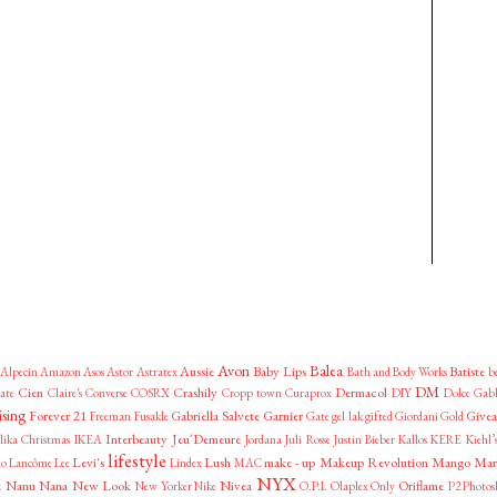
Avon
Balea
Aussie
Baby Lips
Batiste
Alpecin
Amazon
Asos
Astor
Astratex
Bath and Body Works
b
DM
Cien
Crashily
Dermacol
ate
Claire's
Converse
COSRX
Cropp town
Curaprox
DIY
Dolce Gab
ising
Forever 21
Gabriella Salvete
Garnier
Give
Freeman
Fusakle
Gate
gel lak
gifted
Giordani Gold
Interbeauty
Jeu´Demeure
lika
Christmas
IKEA
Jordana
Juli Rosse
Justin Bieber
Kallos
KERE
Kiehl’
lifestyle
Levi's
Lush
make - up
Makeup Revolution
Mango
Mar
lo
Lancôme
Lee
Lindex
MAC
NYX
z
Nanu Nana
New Look
Nivea
Oriflame
New Yorker
Nike
O.P.I.
Olaplex
Only
P2
Photos