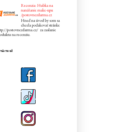
Recenzia: Hubka na
nanášanie make-upu
/postovnezdarma.cz
Hneď na úvod by som sa
chcela poďakovať stránke
tp://postovnezdarma.cz/ za zaslanie
oduktu na recenziu.
vás tu už