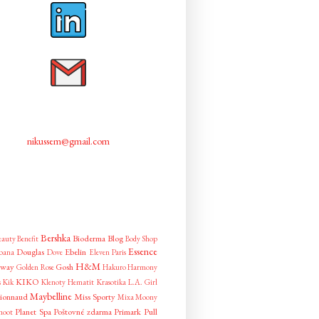
nikussem@gmail.com
Bershka
Bioderma
Blog
eauty
Benefit
Body Shop
Essence
Douglas
Ebelin
bana
Dove
Eleven Paris
H&M
away
Gosh
Golden Rose
Hakuro
Harmony
KIKO
s
Kik
Klenoty Hematit
Krasotika
L.A. Girl
Maybelline
ionnaud
Miss Sporty
Mixa
Moony
Planet Spa
Poštovné zdarma
Primark
Pull
hoot