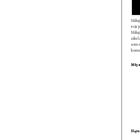
Miluj
tvár 
Milu
zdieľ
som n
komen
Môj b
Najvi