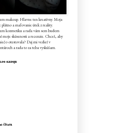
em makeup. Hlavne ten kreatívny. Moja
je plátno a maľovanie útek z reality.
jem kozmetiku a rada vám sem budem
ať moje skúsenosti a recenzie. Chceš, aby
iečo otestovala? Daj mi vedieť v
tároch a rada to za teba vyskúšam.
log sleduje
ac čítate