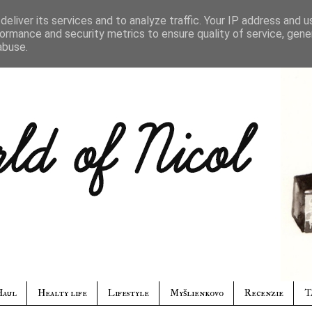
eliver its services and to analyze traffic. Your IP address and 
ormance and security metrics to ensure quality of service, gen
abuse.
Haul
Healty life
Lifestyle
Myšlienkovo
Recenzie
T