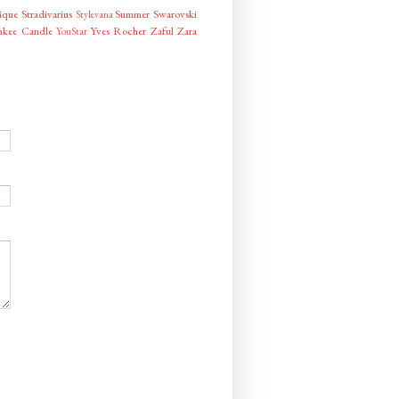
ique
Stradivarius
Summer
Swarovski
Stylevana
nkee Candle
Yves Rocher
Zaful
Zara
YouStar