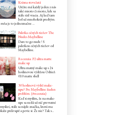
Krásna stovežatá
Určite má každý jeden z nás
také miesto či mesto, kde sa
stále rád vracia. Aj keď tam
bol už mnohokrát predtým.
mňa je to jednoznačne ...
Paletka očných tieňov The
Nudes Maybelline
Dare to go nude ! S
paletkou očných tieňov od
Maybelline.
Recenzia: P2 ultra matte
make up
Ultra matný make up s 24
hodinovou výdržou Odtieň
010 matte shell
30 hodinová výdrž make-
upu? Pre Maybelline žiaden
problém. (#recenzia)
Keď si myslím, že na make-
upe sa nedá už nič prevratné
myslieť, stále sa nájde značka, ktorá ma
káže prekvapiť a povie si: Že nie? Tak s...