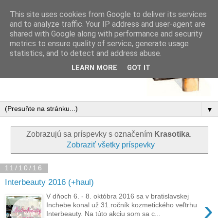
This site uses cookies from Google to deliver its services
and to analyze traffic. Your IP address and user-agent are
shared with Google along with performance and security
metrics to ensure quality of service, generate usage
statistics, and to detect and address abuse.
LEARN MORE
GOT IT
▼
Zobrazujú sa príspevky s označením
Krasotika
.
Zobraziť všetky príspevky
11/10/16
Interbeauty 2016 (+haul)
V dňoch 6. - 8. októbra 2016 sa v bratislavskej
›
Inchebe konal už 31.ročník kozmetického veľtrhu
Interbeauty. Na túto akciu som sa c...