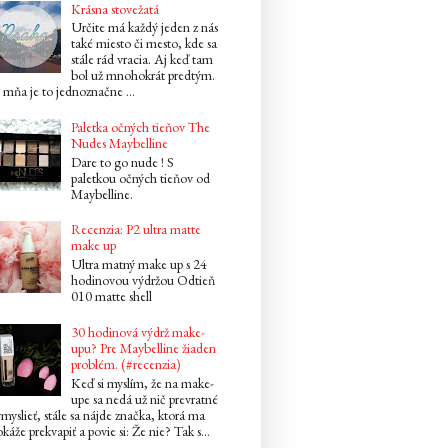
Krásna stovežatá
Určite má každý jeden z nás
také miesto či mesto, kde sa
stále rád vracia. Aj keď tam
bol už mnohokrát predtým.
mňa je to jednoznačne ...
Paletka očných tieňov The
Nudes Maybelline
Dare to go nude ! S
paletkou očných tieňov od
Maybelline.
Recenzia: P2 ultra matte
make up
Ultra matný make up s 24
hodinovou výdržou Odtieň
010 matte shell
30 hodinová výdrž make-
upu? Pre Maybelline žiaden
problém. (#recenzia)
Keď si myslím, že na make-
upe sa nedá už nič prevratné
myslieť, stále sa nájde značka, ktorá ma
káže prekvapiť a povie si: Že nie? Tak s...