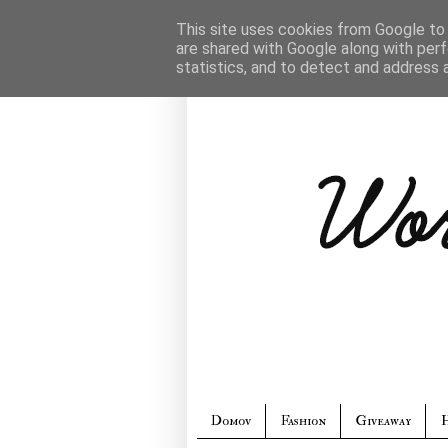
This site uses cookies from Google to d
are shared with Google along with perf
statistics, and to detect and address 
Domov
Fashion
Giveaway