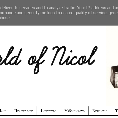
eliver its services and to analyze traffic. Your IP address and 
ormance and security metrics to ensure quality of service, gen
abuse.
Haul
Healty life
Lifestyle
Myšlienkovo
Recenzie
T