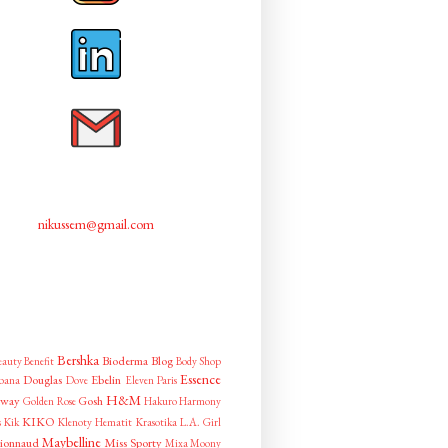
nikussem@gmail.com
Bershka
Bioderma
Blog
eauty
Benefit
Body Shop
Essence
Douglas
Ebelin
bana
Dove
Eleven Paris
H&M
away
Gosh
Golden Rose
Hakuro
Harmony
KIKO
s
Kik
Klenoty Hematit
Krasotika
L.A. Girl
Maybelline
ionnaud
Miss Sporty
Mixa
Moony