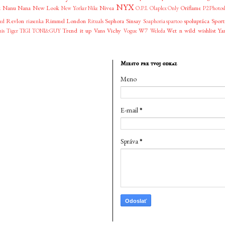
NYX
z
Nanu Nana
New Look
Nivea
Oriflame
New Yorker
Nike
O.P.I.
Olaplex
Only
P2
Photos
Revlon
Rimmel London
Sephora
Sinsay
spolupráca
Sport
ved
riasenka
Rituals
Soaphoria
spartoo
Trend it up
Vans
Vichy
W7
Wet n wild
wishlist
Ya
nis
Tiger
TIGI
TONI&GUY
Vogue
Weleda
Miesto pre tvoj odkaz
Meno
E-mail
*
Správa
*