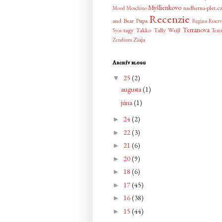
Myšlienkovo
nadherna-plet.c
Mood
Moschino
Recenzie
and Bear
Pupa
Regina
Reser
Terranova
tagy
Takko
Tally Weijl
Syos
Teze
Ziaja
Zendium
Archív blogu
25
(2)
▼
augusta
(1)
júna
(1)
24
(2)
►
22
(3)
►
21
(6)
►
20
(9)
►
18
(6)
►
17
(45)
►
16
(38)
►
15
(44)
►