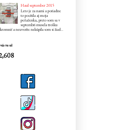
Haul september 2015
Leto je za nami a poriadne
to pocítila aj moja
peňaženka, preto som sa v
septembri musela trošku
kromniť a neuveríte nekúpila som si žiad...
vás tu už
2,608