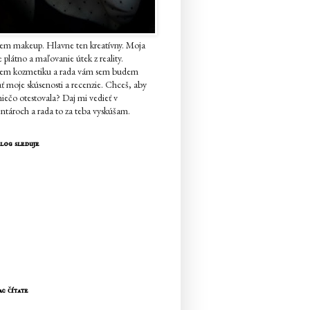
em makeup. Hlavne ten kreatívny. Moja
je plátno a maľovanie útek z reality.
jem kozmetiku a rada vám sem budem
ať moje skúsenosti a recenzie. Chceš, aby
iečo otestovala? Daj mi vedieť v
tároch a rada to za teba vyskúšam.
log sleduje
ac čítate