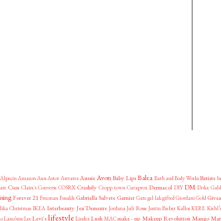
Avon
Balea
Aussie
Baby Lips
Batiste
Alpecin
Amazon
Asos
Astor
Astratex
Bath and Body Works
b
DM
Cien
Crashily
Dermacol
ate
Claire's
Converse
COSRX
Cropp town
Curaprox
DIY
Dolce Gab
ising
Forever 21
Gabriella Salvete
Garnier
Give
Freeman
Fusakle
Gate
gel lak
gifted
Giordani Gold
Interbeauty
Jeu´Demeure
lika
Christmas
IKEA
Jordana
Juli Rosse
Justin Bieber
Kallos
KERE
Kiehl’
lifestyle
Levi's
Lush
make - up
Makeup Revolution
Mango
Mar
lo
Lancôme
Lee
Lindex
MAC