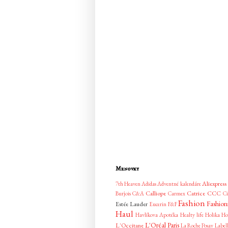
Menovky
Aliexpress
7th Heaven
Adidas
Adventné kalendáre
Calliope
Catrice
CCC
Burjois
C&A
Carmex
Ci
Fashion
Fashion
Estée Lauder
Eucerin
F&F
Haul
Havlíkova Apotéka
Healty life
Holika Ho
L'Oréal Paris
L'Occitane
La Roche Posay
Label