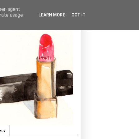
user-agent
erate usage
LEARN MORE
GOT IT
agy