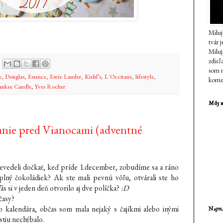
Miluj
tvár 
Milu
zdieľ
som n
e
,
Douglas
,
Essence
,
Estée Lauder
,
Kiehl’s
,
L'Occitane
,
lifestyle
,
komen
ankee Candle
,
Yves Rocher
Môj b
nie pred Vianocami (adventné
nevedeli dočkať, keď príde 1.december, zobudíme sa a ráno
plný čokoládiek? Ak ste mali pevnú vôľu, otvárali ste ho
s si v jeden deň otvorilo aj dve políčka?
:D
 časy?
 kalendára, občas som mala nejaký s čajíkmi alebo inými
Najvi
stiu nechýbalo.