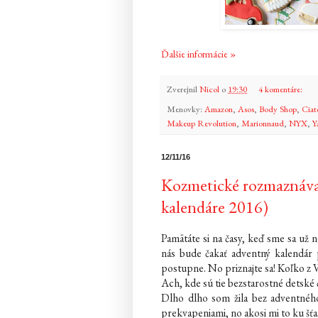
Ďalšie informácie »
Zverejnil
Nicol
o
19:30
4 komentáre:
Menovky:
Amazon
,
Asos
,
Body Shop
,
Ciat
Makeup Revolution
,
Marionnaud
,
NYX
,
Y
12/11/16
Kozmetické rozmaznáva
kalendáre 2016)
Pamätáte si na časy, keď sme sa už 
nás bude čakať adventný kalendár 
postupne. No priznajte sa! Koľko z Vá
Ach, kde sú tie bezstarostné detské
Dlho dlho som žila bez adventného
prekvapeniami, no akosi mi to ku šťa