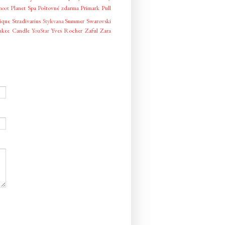
Planet Spa
Poštovné zdarma
Primark
Pull
hoot
ique
Stradivarius
Summer
Swarovski
Stylevana
nkee Candle
Yves Rocher
Zaful
Zara
YouStar