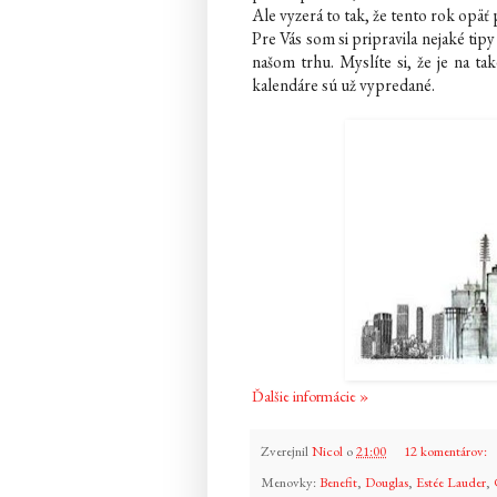
Ale vyzerá to tak, že tento rok opä
Pre Vás som si pripravila nejaké tip
našom trhu. Myslíte si, že je na ta
kalendáre sú už vypredané.
Ďalšie informácie »
Zverejnil
Nicol
o
21:00
12 komentárov:
Menovky:
Benefit
,
Douglas
,
Estée Lauder
,