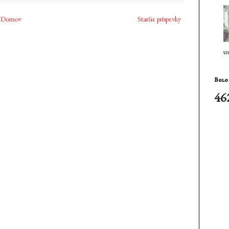
Domov
Staršie príspevky
us
Bolo 
46