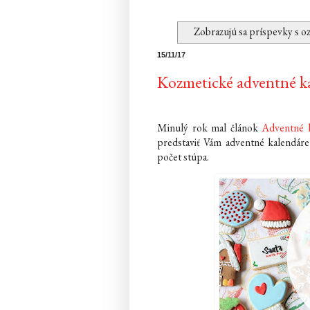
Zobrazujú sa príspevky s 
15/11/17
Kozmetické adventné k
Minulý rok mal článok
Adventné k
predstaviť Vám adventné kalendáre
počet stúpa.