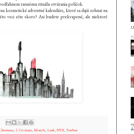
ť podľahnem rannému rituálu otvárania políčok.
y na kozmetické adventné kalendáre, ktoré sa dajú zohnať na
kéto veci ešte skoro? Asi budete prekvapené, ale niektoré
U 
vy
do
Christmas
,
L'Occitane
,
lifestyle
,
Lush
,
NYX
,
YouStar