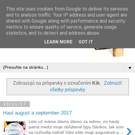
This site uses cookies from Google to deliver its services
and to analyze traffic. Your IP address and user-agent are
shared with Google along with performance and security
metrics to ensure quality of service, generate usage
statistics, and to detect and address abuse.
LEARN MORE
GOT IT
▼
Zobrazujú sa príspevky s označením
Kik
.
Zobraziť
všetky príspevky
19/11/17
Haul august a september 2017
Leto už máme dávno dávno za sebou, no hauly
›
patria medzi moje obľúbené typy článkov, tak som
sa rozhodla nafotiť Vám ešte moje augustové a ...