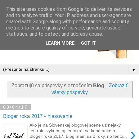
This site uses cookies from Google to deliver its services
and to analyze traffic. Your IP address and user-agent are
shared with Google along with performance and security
metrics to ensure quality of service, generate usage
statistics, and to detect and address abuse.
LEARN MORE
GOT IT
▼
Zobrazujú sa príspevky s označením
Blog
.
Zobraziť
všetky príspevky
03/04/17
Bloger roka 2017 - hlasovanie
Ako je na Slovenskej blogovej scéne už nejaký
›
ten rok zvykom, aj tentokrát sa koná anketa
Bloger roka 2017. Blog mám už 2 roky, no tento...