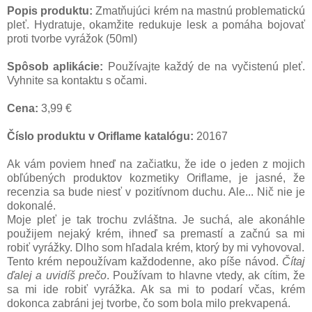
Popis produktu:
Zmatňujúci krém na mastnú problematickú
pleť. Hydratuje, okamžite redukuje lesk a pomáha bojovať
proti tvorbe vyrážok (50ml)
Spôsob aplikácie:
Používajte každý de na vyčistenú pleť.
Vyhnite sa kontaktu s očami.
Cena:
3,99 €
Číslo produktu v Oriflame katalógu:
20167
Ak vám poviem hneď na začiatku, že ide o jeden z mojich
obľúbených produktov kozmetiky Oriflame, je jasné, že
recenzia sa bude niesť v pozitívnom duchu. Ale... Nič nie je
dokonalé.
Moje pleť je tak trochu zvláštna. Je suchá, ale akonáhle
použijem nejaký krém, ihneď sa premastí a začnú sa mi
robiť vyrážky. Dlho som hľadala krém, ktorý by mi vyhovoval.
Tento krém nepoužívam každodenne, ako píše návod.
Čítaj
ďalej a uvidíš prečo
. Používam to hlavne vtedy, ak cítim, že
sa mi ide robiť vyrážka. Ak sa mi to podarí včas, krém
dokonca zabráni jej tvorbe, čo som bola milo prekvapená.