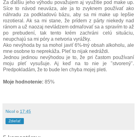
Za ďalšiu jeho výhodu považujem aj využitie pod make up.
Síce to návod neuváza, ale ja to zvyknem používať ako
náhradu za podkladovú bázu, aby sa mi make up lepšie
rozotieral. Ak sa mi stane, že prídem z párty niekedy nad
ránom a už naozaj nevládzem odmaľovať sa a spravím to až
po prebudení, tak tento krém zachráni celú situáciu,
neupchajú sa mi póry a netvoria vyrážky.
Ako nevýhoda by sa mohol javiť 6%-tný obsah alkoholu, ale
mne osobne to neprekáža. Pleť to nijak nedráždi.
Jednou jedinou nevýhodou je to, že pri častom používaní
moju pleť vysušuje. Aj keď na to nie je "stvorený".
Predpokladám, že to bude len chyba mojej pleti.
Moje hodnotenie:
85%
Nicol
o
17:45
Zdieľať