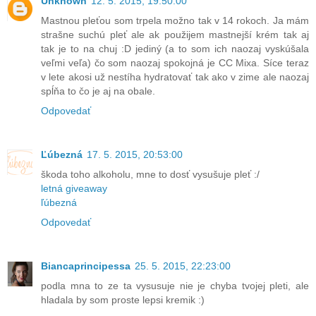
Unknown
12. 5. 2015, 19:50:00
Mastnou pleťou som trpela možno tak v 14 rokoch. Ja mám
strašne suchú pleť ale ak použijem mastnejší krém tak aj
tak je to na chuj :D jediný (a to som ich naozaj vyskúšala
veľmi veľa) čo som naozaj spokojná je CC Mixa. Síce teraz
v lete akosi už nestíha hydratovať tak ako v zime ale naozaj
spĺňa to čo je aj na obale.
Odpovedať
Ľúbezná
17. 5. 2015, 20:53:00
škoda toho alkoholu, mne to dosť vysušuje pleť :/
letná giveaway
ľúbezná
Odpovedať
Biancaprincipessa
25. 5. 2015, 22:23:00
podla mna to ze ta vysusuje nie je chyba tvojej pleti, ale
hladala by som proste lepsi kremik :)