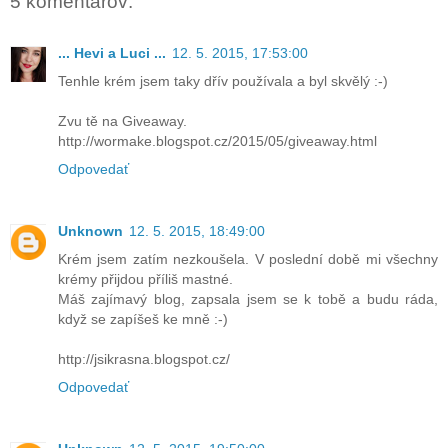
5 komentárov:
... Hevi a Luci ...
12. 5. 2015, 17:53:00
Tenhle krém jsem taky dřív používala a byl skvělý :-)
Zvu tě na Giveaway.
http://wormake.blogspot.cz/2015/05/giveaway.html
Odpovedať
Unknown
12. 5. 2015, 18:49:00
Krém jsem zatím nezkoušela. V poslední době mi všechny
krémy přijdou příliš mastné.
Máš zajímavý blog, zapsala jsem se k tobě a budu ráda,
když se zapíšeš ke mně :-)
http://jsikrasna.blogspot.cz/
Odpovedať