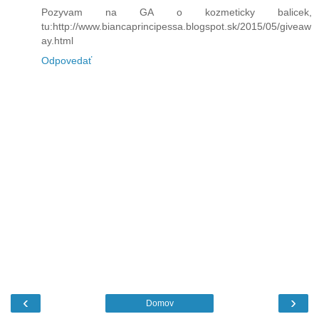
Pozyvam na GA o kozmeticky balicek,
tu:http://www.biancaprincipessa.blogspot.sk/2015/05/giveaw
ay.html
Odpovedať
‹
›
Domov