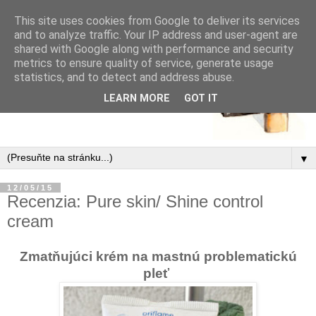
This site uses cookies from Google to deliver its services
and to analyze traffic. Your IP address and user-agent are
shared with Google along with performance and security
metrics to ensure quality of service, generate usage
statistics, and to detect and address abuse.
LEARN MORE
GOT IT
▼
12/05/15
Recenzia: Pure skin/ Shine control
cream
Zmatňujúci krém na mastnú problematickú
pleť