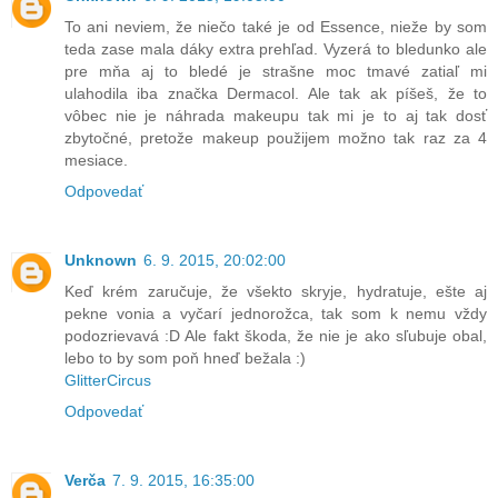
To ani neviem, že niečo také je od Essence, nieže by som
teda zase mala dáky extra prehľad. Vyzerá to bledunko ale
pre mňa aj to bledé je strašne moc tmavé zatiaľ mi
ulahodila iba značka Dermacol. Ale tak ak píšeš, že to
vôbec nie je náhrada makeupu tak mi je to aj tak dosť
zbytočné, pretože makeup použijem možno tak raz za 4
mesiace.
Odpovedať
Unknown
6. 9. 2015, 20:02:00
Keď krém zaručuje, že všekto skryje, hydratuje, ešte aj
pekne vonia a vyčarí jednorožca, tak som k nemu vždy
podozrievavá :D Ale fakt škoda, že nie je ako sľubuje obal,
lebo to by som poň hneď bežala :)
GlitterCircus
Odpovedať
Verča
7. 9. 2015, 16:35:00