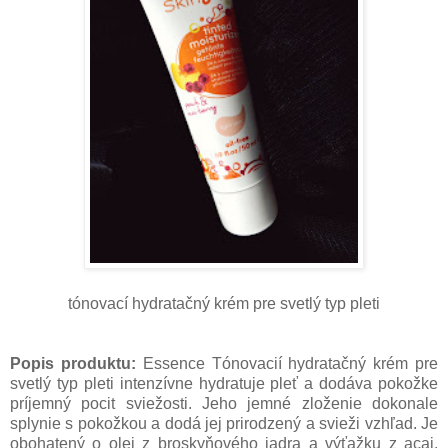
tónovací hydratačný krém pre svetlý typ pleti
Popis produktu:
Essence Tónovacií hydratačný krém pre
svetlý typ pleti intenzívne hydratuje pleť a dodáva pokožke
príjemný pocit sviežosti. Jeho jemné zloženie dokonale
splynie s pokožkou a dodá jej prirodzený a svieži vzhľad. Je
obohatený o olej z broskyňového jadra a výťažku z acai,