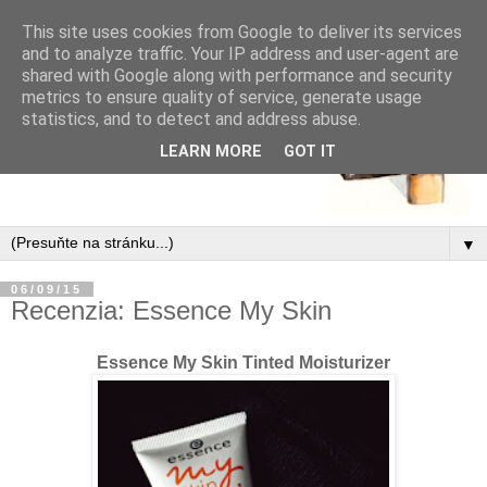
This site uses cookies from Google to deliver its services
and to analyze traffic. Your IP address and user-agent are
shared with Google along with performance and security
metrics to ensure quality of service, generate usage
statistics, and to detect and address abuse.
LEARN MORE
GOT IT
▼
06/09/15
Recenzia: Essence My Skin
Essence My Skin Tinted Moisturizer