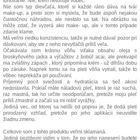
tónovanie. Nie, krém netónuje vôbec.
Nie som typ dievčaťa, ktoré si každé ráno dáva na tvár
make-up, a preto som si myslela, že bude aspoň nejakou
čiastočnou náhradou, ale nestalo sa tak. Na obrázku sa
môže zdať, že vyzerá ako make- up, ale v tomto prípade
zdanie klame.
Má veľmi riedku konzistenciu, takže je nutné dávať pozor pri
dávkovaní, aby ste z neho nevytlačili príliš veľa.
Očakávala som krásnu vôňu vďaka obsahu oleja s
broskyňového jadra a výťažkov z bobúľ acai, ale prekvapil
ma zvláštny zápach , ktorý pripomína krém - už dlhšiu dobu
po záruke. Napriek tomu sa na pleti vôňa vytratí, takže to
vôbec neprekáža pri používaní.
Príjemný pocit sviežosti a hydratácia sa tiež akosi
nedostavila. Pokiaľ máte náladovú pleť, ktorá je raz suchá,
raz mastná, tak ho určite neodporúčam, pretože moju pleť
príliš zmastnil a začali sa mi robiť vyrážky.
Jediná vec, od ktorej sa nelíši od popisu je, že dodá pleti
prirodzený vzhľad, pretože po jeho aplikácii neuvidíte
žiadnu zmenu.
Celkovo som z tohto produktu veľmi sklamaná.
Jediné pozitívum vidím v tom, že po jeho nanesení budete