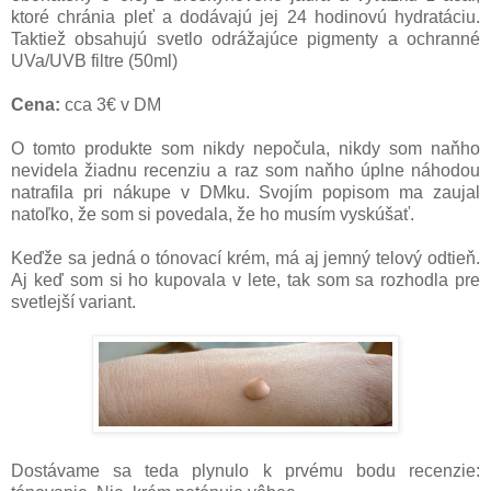
ktoré chránia pleť a dodávajú jej 24 hodinovú hydratáciu.
Taktiež obsahujú svetlo odrážajúce pigmenty a ochranné
UVa/UVB filtre (50ml)
Cena:
cca 3€ v DM
O tomto produkte som nikdy nepočula, nikdy som naňho
nevidela žiadnu recenziu a raz som naňho úplne náhodou
natrafila pri nákupe v DMku. Svojím popisom ma zaujal
natoľko, že som si povedala, že ho musím vyskúšať.
Keďže sa jedná o tónovací krém, má aj jemný telový odtieň.
Aj keď som si ho kupovala v lete, tak som sa rozhodla pre
svetlejší variant.
Dostávame sa teda plynulo k prvému bodu recenzie: