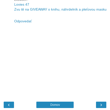
Lovies 47
Zvu tě na GIVEAWAY o knihu, náhrdelník a pleťovou masku
Odpovedať
‹
›
Domov