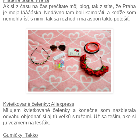
Plátená taška: Praha
Ak si z času na čas prečítate môj blog, tak zistíte, že Praha
je moja lááááska. Nedávno tam boli kamaráti, a keďže som
nemohla ísť s nimi, tak sa rozhodli ma aspoň takto potešiť.
Kvietkované čelenky: Aliexpress
Milujem kvietkované čelenky a konečne som nazbierala
odvahu objednať si aj tú veľkú s ružami. Už sa teším, ako si
ju vezmem na fesťák.
Gumičky: Takko