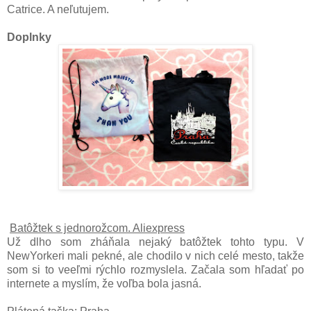
Catrice. A neľutujem.
Doplnky
Batôžtek s jednorožcom. Aliexpress
Už dlho som zháňala nejaký batôžtek tohto typu. V
NewYorkeri mali pekné, ale chodilo v nich celé mesto, takže
som si to veeľmi rýchlo rozmyslela. Začala som hľadať po
internete a myslím, že voľba bola jasná.