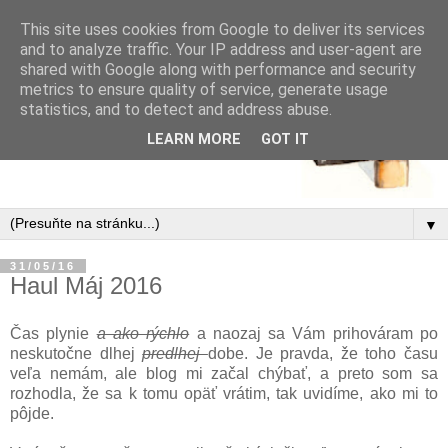
This site uses cookies from Google to deliver its services
and to analyze traffic. Your IP address and user-agent are
shared with Google along with performance and security
metrics to ensure quality of service, generate usage
statistics, and to detect and address abuse.
LEARN MORE
GOT IT
▼
31/05/16
Haul Máj 2016
Čas plynie
a ako rýchlo
a naozaj sa Vám prihováram po
neskutočne dlhej
predlhej
dobe. Je pravda, že toho času
veľa nemám, ale blog mi začal chýbať, a preto som sa
rozhodla, že sa k tomu opäť vrátim, tak uvidíme, ako mi to
pôjde.