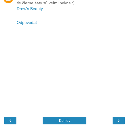
tie čierne šaty sú veľmi pekné :)
Drew's Beauty
Odpovedať
‹
›
Domov