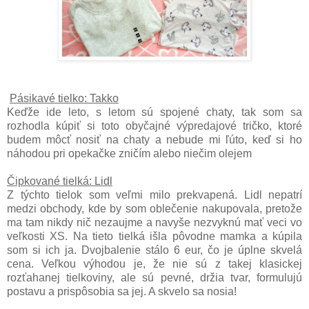
Pásikavé tielko: Takko
Keďže ide leto, s letom sú spojené chaty, tak som sa
rozhodla kúpiť si toto obyčajné výpredajové tričko, ktoré
budem môcť nosiť na chaty a nebude mi ľúto, keď si ho
náhodou pri opekačke zničím alebo niečim olejem
Čipkované tielká: Lidl
Z týchto tielok som veľmi milo prekvapená. Lidl nepatrí
medzi obchody, kde by som oblečenie nakupovala, pretože
ma tam nikdy nič nezaujme a navyše nezvyknú mať veci vo
veľkosti XS. Na tieto tielká išla pôvodne mamka a kúpila
som si ich ja. Dvojbalenie stálo 6 eur, čo je úplne skvelá
cena. Veľkou výhodou je, že nie sú z takej klasickej
rozťahanej tielkoviny, ale sú pevné, držia tvar, formulujú
postavu a prispôsobia sa jej. A skvelo sa nosia!