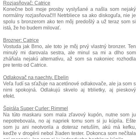
Rozjasňovač: Catrice
Konečne boli moje prosby vyslyšané a našla som nejaký
normálny rozjasňovač!!! Netrbliece sa ako diskoguľa, nie je
spolu s bronzerom ako ten môj predošlý a už teraz som si
istá, že ho budem milovať.
Brozner: Catrice
Vostuda jak Brno, ale toto je môj prvý vlastný bronzer. Ten
minulý mi darovala sestra, ale minul sa mi a dlho som
zháňala nejakú alternatívu, až som sa nakoniec rozhodla
pre tento od Catrice.
Odlakovač na naechty. Ebelin
Veľa ľudí sa sťažuje na acetónové odlakovače, ale ja som s
nimi spokojná. Odlakujú skvelo aj trblietky, aj pieskový
efekt.
Špirála Super Curler: Rimmel
Na túto maskaru som mala zľavový kupón, nutne som ju
nepotrebovala, no aj napriek tomu som si ju kúpila. Ešte
som ju ani neotvorila a doteraz netuším, akú má kefku,
keďže v drogérii nebol žiaden tester. Dokonca som nečítala