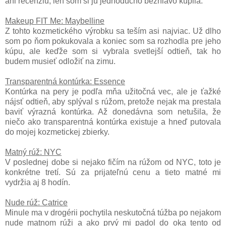
ani recenziu, len som si ju jednoducho bezhlavo kúpila.
Makeup FIT Me: Maybelline
Z tohto kozmetického výrobku sa teším asi najviac. Už dlho
som po ňom pokukovala a koniec som sa rozhodla pre jeho
kúpu, ale keďže som si vybrala svetlejší odtieň, tak ho
budem musieť odložiť na zimu.
Transparentná kontúrka: Essence
Kontúrka na pery je podľa mňa užitočná vec, ale je ťažké
nájsť odtieň, aby splýval s rúžom, pretože nejak ma prestala
baviť výrazná kontúrka. Až donedávna som netušila, že
niečo ako transparentná kontúrka existuje a hneď putovala
do mojej kozmetickej zbierky.
Matný rúž: NYC
V poslednej dobe si nejako fičím na rúžom od NYC, toto je
konkrétne tretí. Sú za prijateľnú cenu a tieto matné mi
vydržia aj 8 hodín.
Nude rúž: Catrice
Minule ma v drogérii pochytila neskutočná túžba po nejakom
nude matnom rúži a ako prvý mi padol do oka tento od