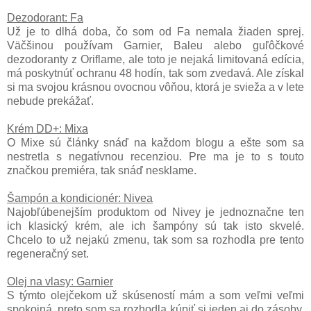
Dezodorant: Fa
Už je to dlhá doba, čo som od Fa nemala žiaden sprej.
Väčšinou používam Garnier, Baleu alebo guľôčkové
dezodoranty z Oriflame, ale toto je nejaká limitovaná edícia,
má poskytnúť ochranu 48 hodín, tak som zvedavá. Ale získal
si ma svojou krásnou ovocnou vôňou, ktorá je svieža a v lete
nebude prekážať.
Krém DD+: Mixa
O Mixe sú články snáď na každom blogu a ešte som sa
nestretla s negatívnou recenziou. Pre ma je to s touto
značkou premiéra, tak snáď nesklame.
Šampón a kondicionér: Nivea
Najobľúbenejším produktom od Nivey je jednoznačne ten
ich klasický krém, ale ich šampóny sú tak isto skvelé.
Chcelo to už nejakú zmenu, tak som sa rozhodla pre tento
regeneračný set.
Olej na vlasy: Garnier
S týmto olejčekom už skúseností mám a som veľmi veľmi
spokojná, preto som sa rozhodla kúpiť si jeden aj do zásoby.