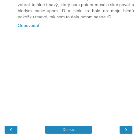
zobrať totálne tmavý, ktorý som potom musela skorigovať s
bledým make-upom :D a stále to bolo na moju bledú
pokožku tmavé, tak som to dala potom sestre :D
Odpovedať
‹
›
Domov