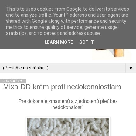
This site uses cookies from Google to deliver its services
and to analyze traffic. Your IP address and user-agent are
shared with Google along with performance and security
metrics to ensure quality of service, generate usage
statistics, and to detect and address abuse.
LEARN MORE
GOT IT
▼
16/08/16
Mixa DD krém proti nedokonalostiam
Pre dokonale zmatnenú a zjednotenú pleť bez
nedokonalostí.