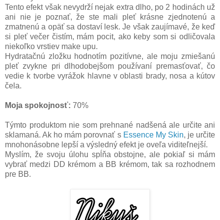
Tento efekt však nevydrží nejak extra dlho, po 2 hodinách už
ani nie je poznať, že ste mali pleť krásne zjednotenú a
zmatnenú a opäť sa dostaví lesk. Je však zaujímavé, že keď
si pleť večer čistím, mám pocit, ako keby som si odličovala
niekoľko vrstiev make upu.
Hydratačnú zložku hodnotím pozitívne, ale moju zmiešanú
pleť zvykne pri dlhodobejšom používaní premasťovať, čo
vedie k tvorbe vyrážok hlavne v oblasti brady, nosa a kútov
čela.
Moja spokojnosť:
70%
Týmto produktom nie som prehnané nadšená ale určite ani
sklamaná. Ak ho mám porovnať s
Essence My Skin
, je určite
mnohonásobne lepší a výsledný efekt je oveľa viditeľnejší.
Myslím, že svoju úlohu spĺňa obstojne, ale pokiaľ si mám
vybrať medzi DD krémom a BB krémom, tak sa rozhodnem
pre BB.