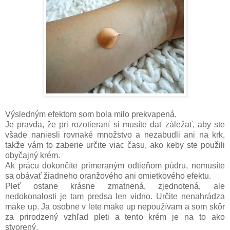
Výsledným efektom som bola milo prekvapená.
Je pravda, že pri rozotieraní si musíte dať záležať, aby ste
všade naniesli rovnaké množstvo a nezabudli ani na krk,
takže vám to zaberie určite viac času, ako keby ste použili
obyčajný krém.
Ak prácu dokončíte primeraným odtieňom púdru, nemusíte
sa obávať žiadneho oranžového ani omietkového efektu.
Pleť ostane krásne zmatnená, zjednotená, ale
nedokonalosti je tam predsa len vidno. Určite nenahrádza
make up. Ja osobne v lete make up nepoužívam a som skôr
za prirodzený vzhľad pleti a tento krém je na to ako
stvorený.