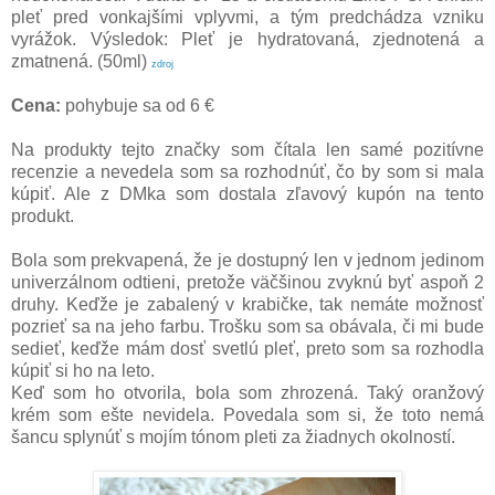
pleť pred vonkajšími vplyvmi, a tým predchádza vzniku
vyrážok. Výsledok: Pleť je hydratovaná, zjednotená a
zmatnená. (50ml)
zdroj
Cena:
pohybuje sa od 6 €
Na produkty tejto značky som čítala len samé pozitívne
recenzie a nevedela som sa rozhodnúť, čo by som si mala
kúpiť. Ale z DMka som dostala zľavový kupón na tento
produkt.
Bola som prekvapená, že je dostupný len v jednom jedinom
univerzálnom odtieni, pretože väčšinou zvyknú byť aspoň 2
druhy. Keďže je zabalený v krabičke, tak nemáte možnosť
pozrieť sa na jeho farbu. Trošku som sa obávala, či mi bude
sedieť, keďže mám dosť svetlú pleť, preto som sa rozhodla
kúpiť si ho na leto.
Keď som ho otvorila, bola som zhrozená. Taký oranžový
krém som ešte nevidela. Povedala som si, že toto nemá
šancu splynúť s mojím tónom pleti za žiadnych okolností.