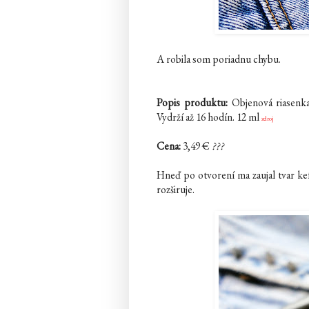
A robila som poriadnu chybu.
Popis produktu:
Objenová riasenka 
Vydrží až 16 hodín. 12 ml
zdroj
Cena:
3,49 €
???
Hneď po otvorení ma zaujal tvar kef
rozširuje.