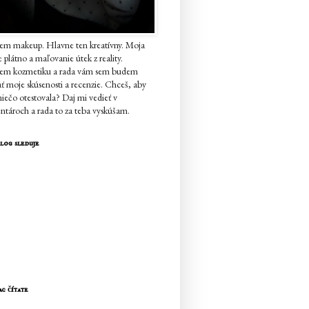
em makeup. Hlavne ten kreatívny. Moja
je plátno a maľovanie útek z reality.
jem kozmetiku a rada vám sem budem
ať moje skúsenosti a recenzie. Chceš, aby
iečo otestovala? Daj mi vedieť v
tároch a rada to za teba vyskúšam.
log sleduje
ac čítate