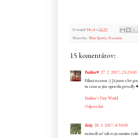
Zverejnil
Nicol
o
22:29
Menovky:
Miss Sporty
,
Recenzie
15 komentárov:
Pauline♥
27. 2. 2017, 23:23:00
Pěkná recenze :) Já jsem x let p
tu cenu se jim opravdu povedly 
Pauline's Tiny World
Odpovedať
deny
28. 2. 2017, 8:50:00
nežmolí sa? tak to ju musím vyskú