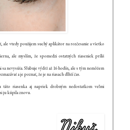
iť, ale vtedy použijem suchý aplikátor na rozčesanie a všetko
ierna, ale myslím, že spomedzi ostatných riaseniek príliš
i sa nevysúša. Sľubuje výdrž až 16 hodín, ale s tým nemôžem
zmazávať a je poznať, že je na riasach dlhší čas.
 táto riasenka aj napriek drobným nedostatkom veľmi
 ju kúpila znovu.