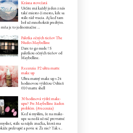
Krásna stovežatá
Určite má každý jeden z nás
také miesto či mesto, kde sa
stále rád vracia. Aj keď tam
bol už mnohokrát predtým.
mňa je to jednoznačne ...
Paletka očných tieňov The
Nudes Maybelline
Dare to go nude ! S
paletkou očných tieňov od
Maybelline.
Recenzia: P2 ultra matte
make up
Ultra matný make up s 24
hodinovou výdržou Odtieň
010 matte shell
30 hodinová výdrž make-
upu? Pre Maybelline žiaden
problém. (#recenzia)
Keď si myslím, že na make-
upe sa nedá už nič prevratné
myslieť, stále sa nájde značka, ktorá ma
káže prekvapiť a povie si: Že nie? Tak s...