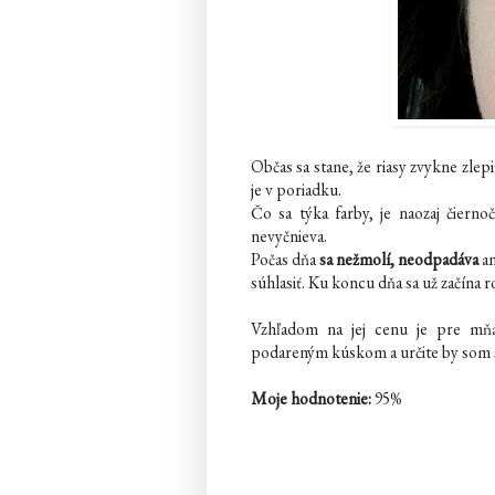
Občas sa stane, že riasy zvykne zlep
je v poriadku.
Čo sa týka farby, je naozaj čiernoč
nevyčnieva.
Počas dňa
sa
nežmolí, neodpadáva
an
súhlasiť. Ku koncu dňa sa už začína ro
Vzhľadom na jej cenu je pre mňa
podareným kúskom a určite by som si
Moje hodnotenie:
95%