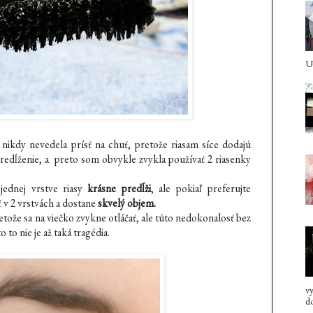
U 
kdy nevedela prísť na chuť, pretože riasam síce dodajú
predĺženie, a preto som obvykle zvykla používať 2 riasenky
jednej vrstve riasy
krásne predĺži
, ale pokiaľ preferujte
ť v 2 vrstvách a dostane
skvelý objem.
retože sa na viečko zvykne otláčať, ale túto nedokonalosť bez
to nie je až taká tragédia.
vy
do