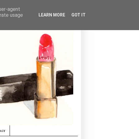
user-agent
erate usage
LEARN MORE
GOT IT
agy