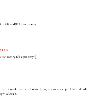
á :). Mě nedělá žádné žmolky.
2:12:00
alebo mas ty tak super riasy :)
jich řasenku a to v zeleném obalu, nevím zda se ještě dělá, ale zdá
 vychvalovala.