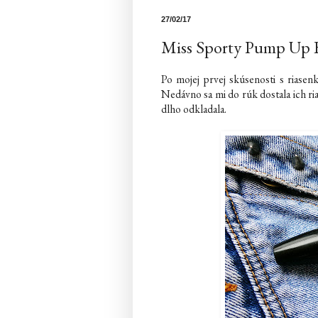
27/02/17
Miss Sporty Pump Up B
Po mojej prvej skúsenosti s riase
Nedávno sa mi do rúk dostala ich
dlho odkladala.