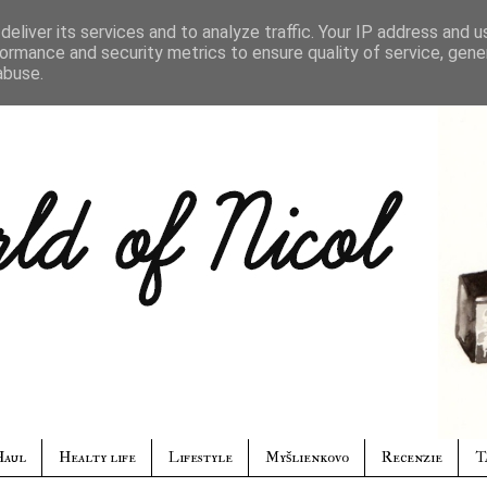
eliver its services and to analyze traffic. Your IP address and 
ormance and security metrics to ensure quality of service, gen
abuse.
Haul
Healty life
Lifestyle
Myšlienkovo
Recenzie
T