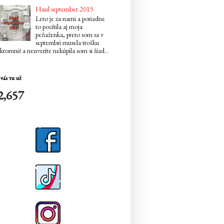
Haul september 2015
Leto je za nami a poriadne
to pocítila aj moja
peňaženka, preto som sa v
septembri musela trošku
kromniť a neuveríte nekúpila som si žiad...
vás tu už
2,657