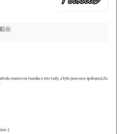
oužívala oranžovou řasenku z této řady, a byla jsem moc spokojená.Za
♥
šať :)