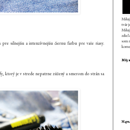
Miluj
tvár 
Milu
zdieľ
som n
pre silnejšiu a intenzívnejšiu čiernu farbu pre vaše riasy.
komen
Môj b
y, ktorý je v strede nepatrne zúžený a smerom do strán sa
Najvi