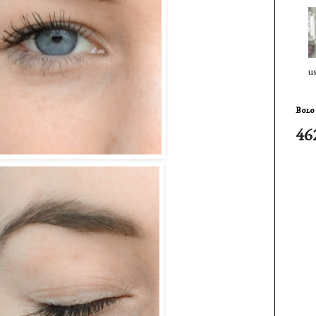
us
Bolo 
46