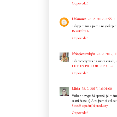
Odpovedať
Unknown
28. 2. 2017, 8:55:00
Taky ji mám a jsem s ní spokojen
Beauty by K.
Odpovedať
lifeinpicturesbylu
28. 2. 2017, 1
Tak toto vyzera na super spiralu, 
LIFE IN PICTURES BY LU
Odpovedať
Miska
28. 2. 2017, 16:01:00
Vůbec nevypadá špatně, já mám je
se mi že ne. :) A tu jsem si velice
Soutěž o pečující produkty
Odpovedať