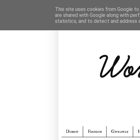
This site uses cookies from Google to d
are shared with Google along with perf
statistics, and to detect and address 
Domov
Fashion
Giveaway