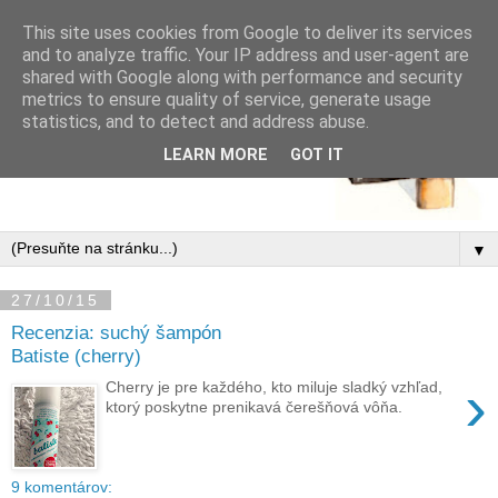
This site uses cookies from Google to deliver its services
and to analyze traffic. Your IP address and user-agent are
shared with Google along with performance and security
metrics to ensure quality of service, generate usage
statistics, and to detect and address abuse.
LEARN MORE
GOT IT
▼
27/10/15
Recenzia: suchý šampón
Batiste (cherry)
›
Cherry je pre každého, kto miluje sladký vzhľad,
ktorý poskytne prenikavá čerešňová vôňa.
9 komentárov: