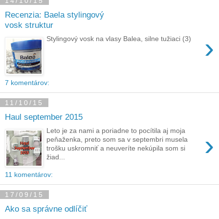
14/10/15
Recenzia: Baela stylingový
vosk struktur
›
Stylingový vosk na vlasy Balea, silne tužiaci (3)
7 komentárov:
11/10/15
Haul september 2015
Leto je za nami a poriadne to pocítila aj moja
›
peňaženka, preto som sa v septembri musela
trošku uskromniť a neuveríte nekúpila som si
žiad...
11 komentárov:
17/09/15
Ako sa správne odlíčiť