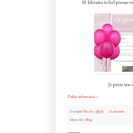
10. februára to bol presne 
Je preto ten s
Ďalšie informácie »
Zverejnil
Nicol
o
18:30
1 komentár:
Menovky:
Blog