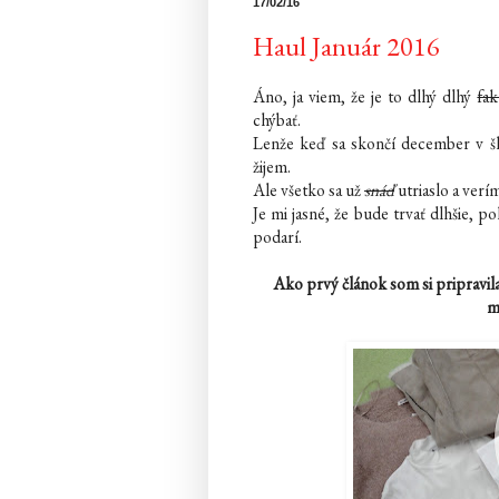
17/02/16
Haul Január 2016
Áno, ja viem, že je to dlhý dlhý
fak
chýbať.
Lenže keď sa skončí december v šk
žijem.
Ale všetko sa už
snáď
utriaslo a ver
Je mi jasné, že bude trvať dlhšie, p
podarí.
Ako prvý článok som si pripravila
m