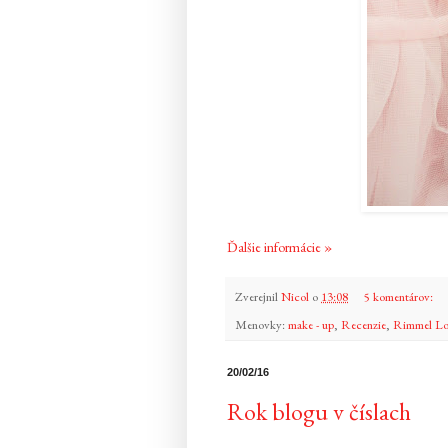
Ďalšie informácie »
Zverejnil
Nicol
o
13:08
5 komentárov:
Menovky:
make - up
,
Recenzie
,
Rimmel L
20/02/16
Rok blogu v číslach