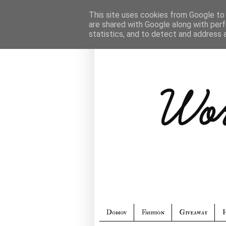
This site uses cookies from Google to d
are shared with Google along with perf
statistics, and to detect and address 
Domov
Fashion
Giveaway