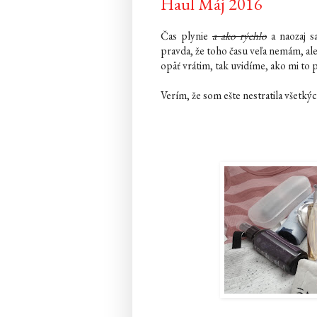
Haul Máj 2016
Čas plynie
a ako rýchlo
a naozaj s
pravda, že toho času veľa nemám, ale
opäť vrátim, tak uvidíme, ako mi to 
Verím, že som ešte nestratila všetk