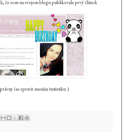
rok, čo som na svojom blogu publikovala prvý článok
právny čas spraviť menšiu štatistiku :)