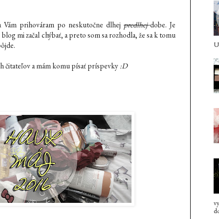
a Vám prihováram po neskutočne dlhej
predlhej
dobe. Je
 blog mi začal chýbať, a preto som sa rozhodla, že sa k tomu
pôjde.
U 
ých čitateľov a mám komu písať príspevky
:D
vy
do