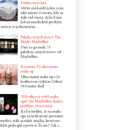
Krásna stovežatá
Určite má každý jeden z nás
také miesto či mesto, kde sa
stále rád vracia. Aj keď tam
bol už mnohokrát predtým.
mňa je to jednoznačne ...
Paletka očných tieňov The
Nudes Maybelline
Dare to go nude ! S
paletkou očných tieňov od
Maybelline.
Recenzia: P2 ultra matte
make up
Ultra matný make up s 24
hodinovou výdržou Odtieň
010 matte shell
30 hodinová výdrž make-
upu? Pre Maybelline žiaden
problém. (#recenzia)
Keď si myslím, že na make-
upe sa nedá už nič prevratné
myslieť, stále sa nájde značka, ktorá ma
káže prekvapiť a povie si: Že nie? Tak s...