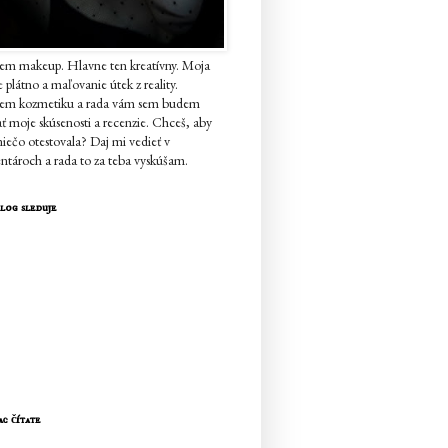
em makeup. Hlavne ten kreatívny. Moja
je plátno a maľovanie útek z reality.
jem kozmetiku a rada vám sem budem
ať moje skúsenosti a recenzie. Chceš, aby
iečo otestovala? Daj mi vedieť v
tároch a rada to za teba vyskúšam.
log sleduje
ac čítate