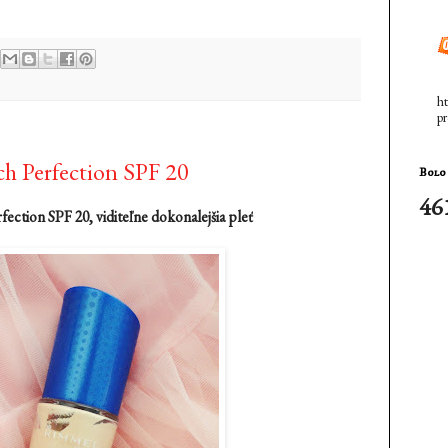
ht
pr
h Perfection SPF 20
Bolo 
46
ction SPF 20, viditeľne dokonalejšia pleť