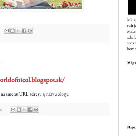
Miluj
tvár 
Milu
zdieľ
som n
komen
U
Môj b
orldofnicol.blogspot.sk
/
na zmenu URL adresy aj názvu blogu
e:
Najvi