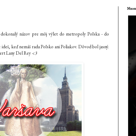
Nicol
e dokonalý názov pre môj výlet do metropoly Poľska - do
 ideš, keď nemáš rada Poľsko ani Poliakov. Dôvod bol jasný.
cert Lany Del Rey
<3