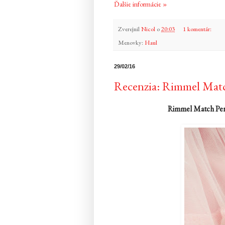
Ďalšie informácie »
Zverejnil
Nicol
o
20:03
1 komentár:
Menovky:
Haul
29/02/16
Recenzia: Rimmel Matc
Rimmel Match Perfe