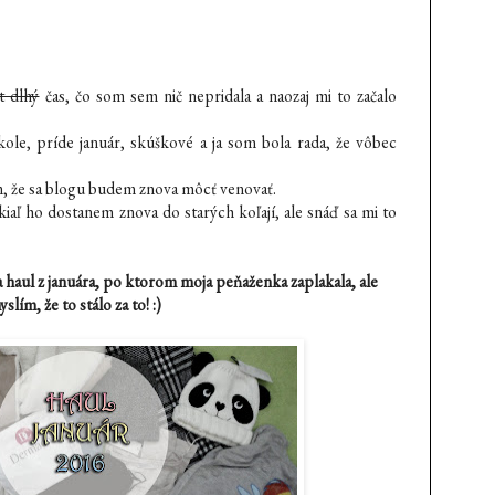
t dlhý
čas, čo som sem nič nepridala a naozaj mi to začalo
ole, príde január, skúškové a ja som bola rada, že vôbec
ím, že sa blogu budem znova môcť venovať.
okiaľ ho dostanem znova do starých koľají, ale snáď sa mi to
 haul z januára, po ktorom moja peňaženka zaplakala, ale
yslím, že to stálo za to! :)