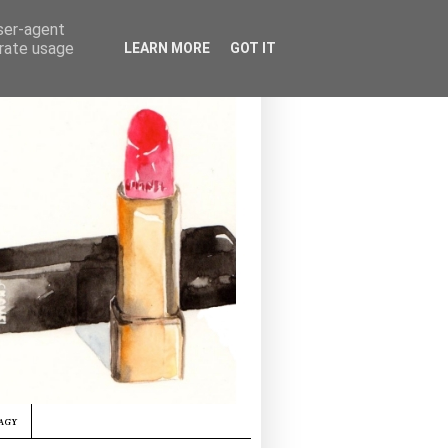
user-agent
erate usage
LEARN MORE
GOT IT
agy