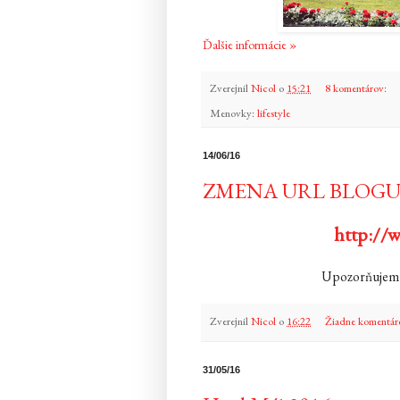
Ďalšie informácie »
Zverejnil
Nicol
o
15:21
8 komentárov:
Menovky:
lifestyle
14/06/16
ZMENA URL BLOG
http://w
Upozorňujem 
Zverejnil
Nicol
o
16:22
Žiadne komentár
31/05/16