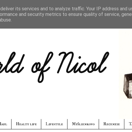
eliver its services and to analyze traffic. Your IP address and 
ormance and security metrics to ensure quality of service, gen
abuse.
Haul
Healty life
Lifestyle
Myšlienkovo
Recenzie
T