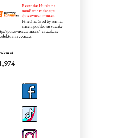
Recenzia: Hubka na
nanášanie make-upu
/postovnezdarma.cz
Hneď na úvod by som sa
chcela poďakovať stránke
tp://postovnezdarma.cz/ za zaslanie
oduktu na recenziu.
vás tu už
1,974